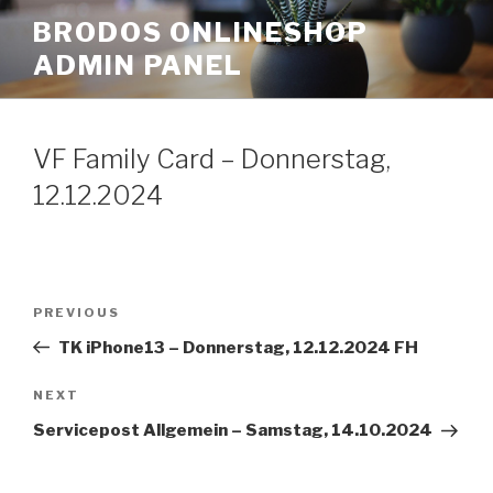
Skip
BRODOS ONLINESHOP
to
ADMIN PANEL
content
VF Family Card – Donnerstag,
12.12.2024
Post
Previous
PREVIOUS
navigation
Post
TK iPhone13 – Donnerstag, 12.12.2024 FH
Next
NEXT
Post
Servicepost Allgemein – Samstag, 14.10.2024