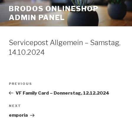
Skip
BRODOS ONLINESHOP
to
ADMIN PANEL
content
Servicepost Allgemein – Samstag,
14.10.2024
Post
Previous
PREVIOUS
navigation
Post
VF Family Card – Donnerstag, 12.12.2024
Next
NEXT
Post
emporia