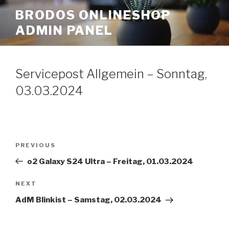
Skip
BRODOS ONLINESHOP
to
ADMIN PANEL
content
Servicepost Allgemein – Sonntag,
03.03.2024
Post
Previous
PREVIOUS
navigation
Post
o2 Galaxy S24 Ultra – Freitag, 01.03.2024
Next
NEXT
Post
AdM Blinkist – Samstag, 02.03.2024