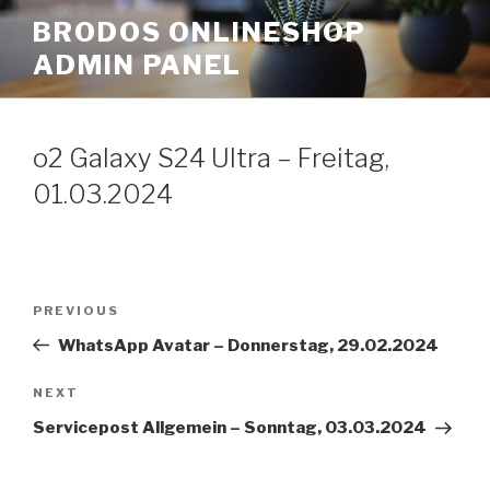
Skip
BRODOS ONLINESHOP
to
ADMIN PANEL
content
o2 Galaxy S24 Ultra – Freitag,
01.03.2024
Post
Previous
PREVIOUS
navigation
Post
WhatsApp Avatar – Donnerstag, 29.02.2024
Next
NEXT
Post
Servicepost Allgemein – Sonntag, 03.03.2024