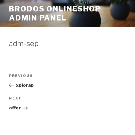
Skip
BRODOS ONLINESHOP
to
ADMIN PANEL
content
adm-sep
Post
Previous
PREVIOUS
navigation
Post
xplorap
Next
NEXT
Post
offer