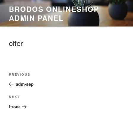
Skip
BRODOS ONLINESHOP
to
ADMIN PANEL
content
offer
Post
Previous
PREVIOUS
navigation
Post
adm-sep
Next
NEXT
Post
treue