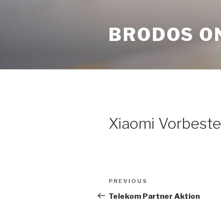
Skip
to
BRODOS O
content
Xiaomi Vorbestel
Post
Previous
PREVIOUS
navigation
Post
Telekom Partner Aktion