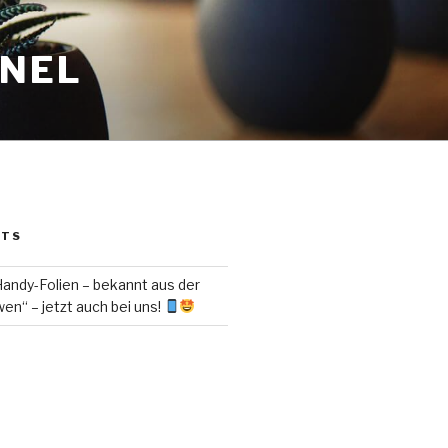
ANEL
STS
ndy-Folien – bekannt aus der
en“ – jetzt auch bei uns!