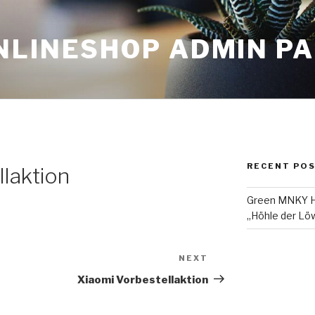
NLINESHOP ADMIN P
RECENT PO
laktion
Green MNKY Ha
„Höhle der Löw
NEXT
Next
Post
Xiaomi Vorbestellaktion