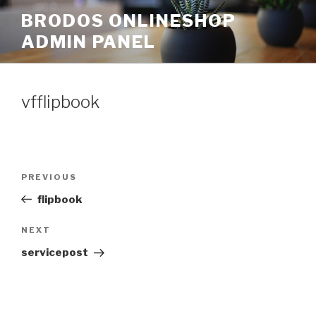
Skip
BRODOS ONLINESHOP
to
ADMIN PANEL
content
vfflipbook
Post
Previous
PREVIOUS
navigation
Post
flipbook
Next
NEXT
Post
servicepost