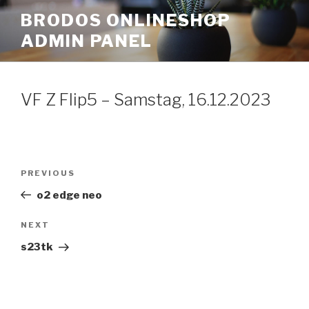
Skip
BRODOS ONLINESHOP
to
ADMIN PANEL
content
VF Z Flip5 – Samstag, 16.12.2023
Post
Previous
PREVIOUS
navigation
Post
o2 edge neo
Next
NEXT
Post
s23tk