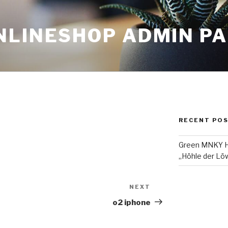
NLINESHOP ADMIN P
RECENT PO
Green MNKY Ha
„Höhle der Löw
NEXT
Next
Post
o2 iphone