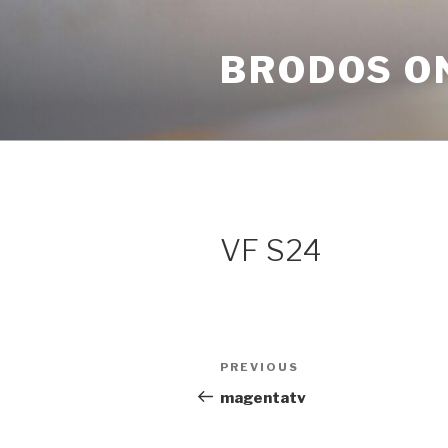
Skip
to
BRODOS O
content
VF S24
Post
Previous
PREVIOUS
navigation
Post
magentatv