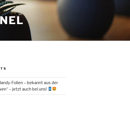
ANEL
STS
ndy-Folien – bekannt aus der
en“ – jetzt auch bei uns!