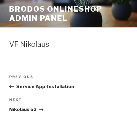
Skip
BRODOS ONLINESHOP
to
ADMIN PANEL
content
VF Nikolaus
Post
Previous
PREVIOUS
navigation
Post
Service App-Installation
Next
NEXT
Post
Nikolaus o2