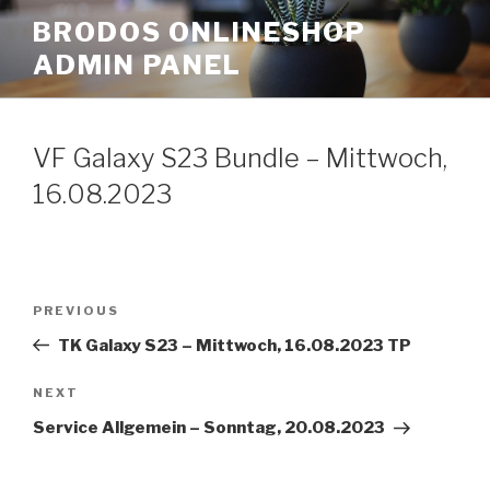
Skip
BRODOS ONLINESHOP
to
ADMIN PANEL
content
VF Galaxy S23 Bundle – Mittwoch,
16.08.2023
Post
Previous
PREVIOUS
navigation
Post
TK Galaxy S23 – Mittwoch, 16.08.2023 TP
Next
NEXT
Post
Service Allgemein – Sonntag, 20.08.2023