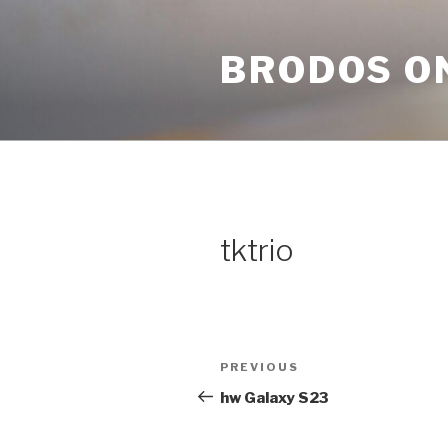
Skip
to
BRODOS O
content
tktrio
Post
Previous
PREVIOUS
navigation
Post
hw Galaxy S23