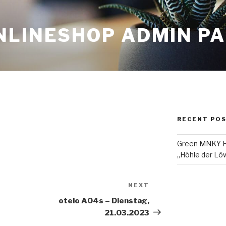
NLINESHOP ADMIN P
RECENT PO
Green MNKY Ha
„Höhle der Löw
NEXT
Next
Post
otelo A04s – Dienstag,
21.03.2023