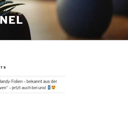
ANEL
STS
ndy-Folien – bekannt aus der
en“ – jetzt auch bei uns!