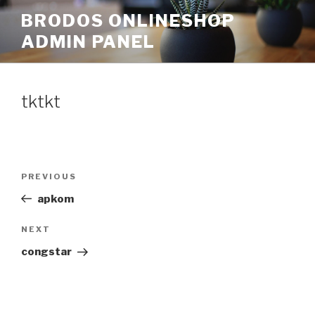
Skip
BRODOS ONLINESHOP
to
ADMIN PANEL
content
tktkt
Post
Previous
PREVIOUS
navigation
Post
apkom
Next
NEXT
Post
congstar