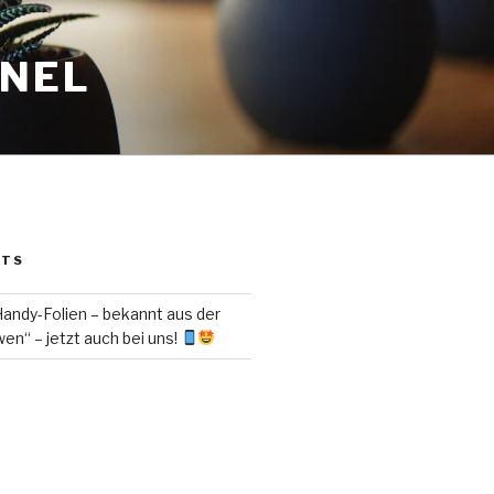
ANEL
STS
ndy-Folien – bekannt aus der
en“ – jetzt auch bei uns!