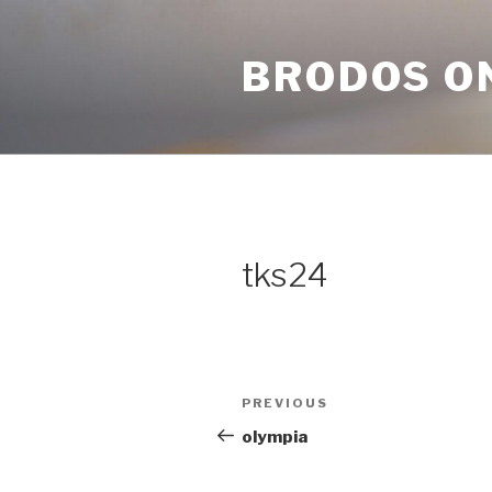
Skip
to
BRODOS O
content
tks24
Post
Previous
PREVIOUS
navigation
Post
olympia