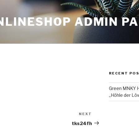
NLINESHOP ADMIN P
RECENT PO
Green MNKY Ha
„Höhle der Löw
NEXT
Next
Post
tks24fh