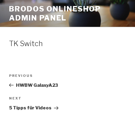
Skip
BRODOS ONLINESHOP
to
ADMIN PANEL
content
TK Switch
Post
Previous
PREVIOUS
navigation
Post
HWBW GalaxyA23
Next
NEXT
Post
5 Tipps für Videos