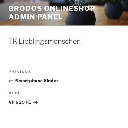
Skip
BRODOS ONLINESHOP
to
ADMIN PANEL
content
TK Lieblingsmenschen
Post
Previous
PREVIOUS
navigation
Post
Smartphone Kinder
Next
NEXT
Post
VF S20 FE