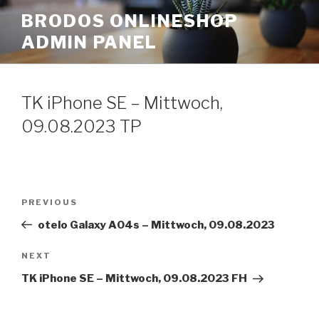
Skip
BRODOS ONLINESHOP
to
ADMIN PANEL
content
TK iPhone SE – Mittwoch,
09.08.2023 TP
Post
Previous
PREVIOUS
navigation
Post
otelo Galaxy A04s – Mittwoch, 09.08.2023
Next
NEXT
Post
TK iPhone SE – Mittwoch, 09.08.2023 FH