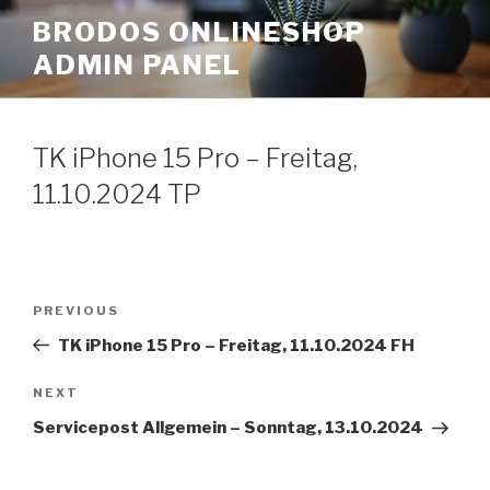
Skip
BRODOS ONLINESHOP
to
ADMIN PANEL
content
TK iPhone 15 Pro – Freitag,
11.10.2024 TP
Post
Previous
PREVIOUS
navigation
Post
TK iPhone 15 Pro – Freitag, 11.10.2024 FH
Next
NEXT
Post
Servicepost Allgemein – Sonntag, 13.10.2024