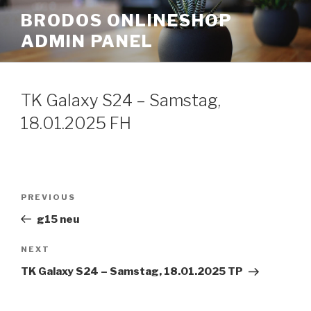
Skip
BRODOS ONLINESHOP
to
ADMIN PANEL
content
TK Galaxy S24 – Samstag,
18.01.2025 FH
Post
Previous
PREVIOUS
navigation
Post
g15 neu
Next
NEXT
Post
TK Galaxy S24 – Samstag, 18.01.2025 TP