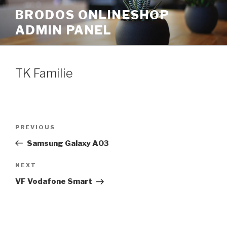
Skip
BRODOS ONLINESHOP
to
ADMIN PANEL
content
TK Familie
Post
Previous
PREVIOUS
navigation
Post
Samsung Galaxy A03
Next
NEXT
Post
VF Vodafone Smart