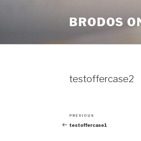
Skip
to
BRODOS O
content
testoffercase2
Post
Previous
PREVIOUS
navigation
Post
testoffercase1