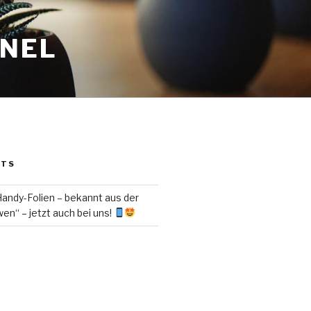
ANEL
STS
ndy-Folien – bekannt aus der
en“ – jetzt auch bei uns!