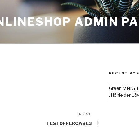
NLINESHOP ADMIN P
RECENT PO
Green MNKY Ha
„Höhle der Löw
NEXT
Next
Post
TESTOFFERCASE3