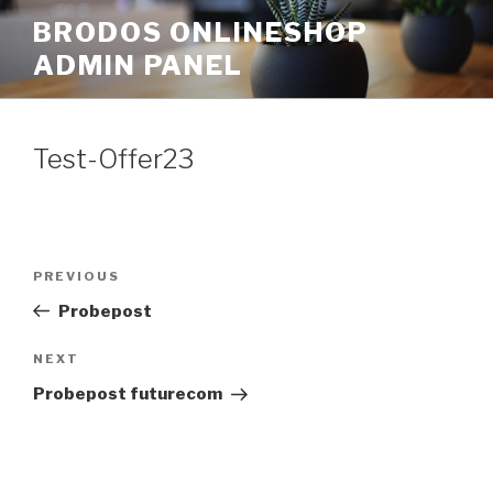
Skip
BRODOS ONLINESHOP
to
ADMIN PANEL
content
Test-Offer23
Post
Previous
PREVIOUS
navigation
Post
Probepost
Next
NEXT
Post
Probepost futurecom