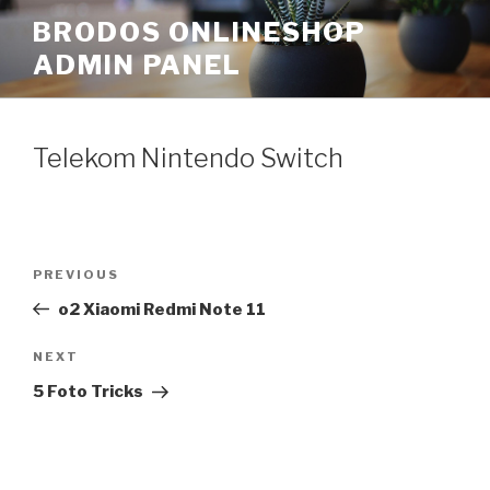
Skip
BRODOS ONLINESHOP
to
ADMIN PANEL
content
Telekom Nintendo Switch
Post
Previous
PREVIOUS
navigation
Post
o2 Xiaomi Redmi Note 11
Next
NEXT
Post
5 Foto Tricks