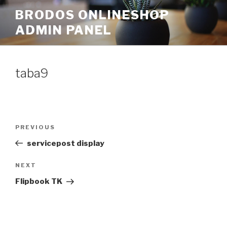
Skip
BRODOS ONLINESHOP
to
ADMIN PANEL
content
taba9
Post
Previous
PREVIOUS
navigation
Post
servicepost display
Next
NEXT
Post
Flipbook TK