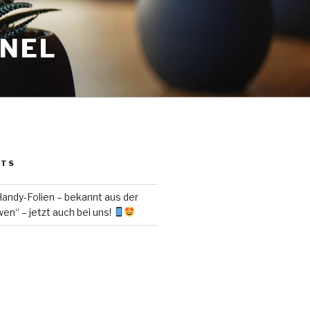
ANEL
STS
ndy-Folien – bekannt aus der
en“ – jetzt auch bei uns!