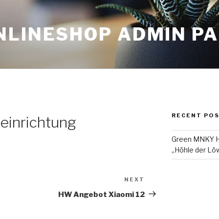
NLINESHOP ADMIN P
RECENT PO
einrichtung
Green MNKY Ha
„Höhle der Löw
NEXT
Next
Post
HW Angebot Xiaomi 12