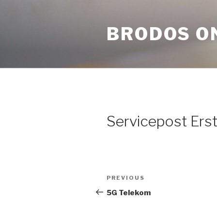
Skip
to
BRODOS O
content
Servicepost Erst
Post
Previous
PREVIOUS
navigation
Post
5G Telekom