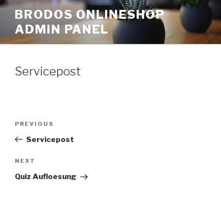
Skip
BRODOS ONLINESHOP
to
ADMIN PANEL
content
Servicepost
Post
Previous
PREVIOUS
navigation
Post
Servicepost
Next
NEXT
Post
Quiz Aufloesung