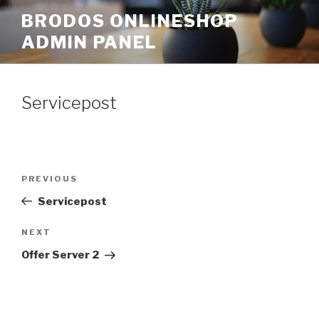
Skip
BRODOS ONLINESHOP
to
ADMIN PANEL
content
Servicepost
Post
Previous
PREVIOUS
navigation
Post
Servicepost
Next
NEXT
Post
Offer Server 2