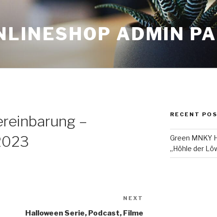
NLINESHOP ADMIN P
RECENT PO
ereinbarung –
2023
Green MNKY Ha
„Höhle der Löw
NEXT
Next
Post
Halloween Serie, Podcast, Filme