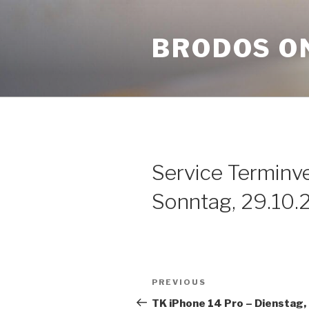
Skip
to
BRODOS O
content
Service Terminv
Sonntag, 29.10.
Post
Previous
PREVIOUS
navigation
Post
TK iPhone 14 Pro – Dienstag,