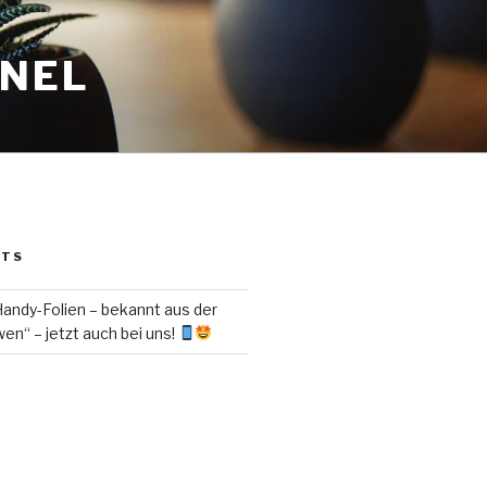
ANEL
STS
ndy-Folien – bekannt aus der
en“ – jetzt auch bei uns!