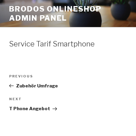
Skip
BRODOS ONLINESHOP
to
ADMIN PANEL
content
Service Tarif Smartphone
Post
Previous
PREVIOUS
navigation
Post
Zubehör Umfrage
Next
NEXT
Post
T Phone Angebot