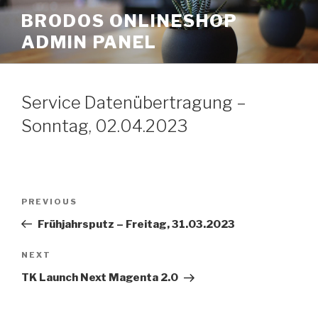
Skip
BRODOS ONLINESHOP
to
ADMIN PANEL
content
Service Datenübertragung –
Sonntag, 02.04.2023
Post
Previous
PREVIOUS
navigation
Post
Frühjahrsputz – Freitag, 31.03.2023
Next
NEXT
Post
TK Launch Next Magenta 2.0