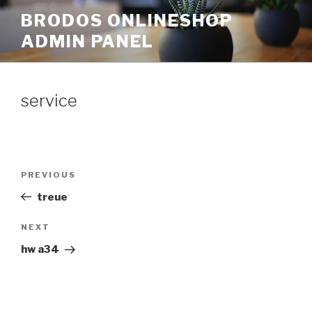
Skip
BRODOS ONLINESHOP
to
ADMIN PANEL
content
service
Post
Previous
PREVIOUS
navigation
Post
treue
Next
NEXT
Post
hw a34