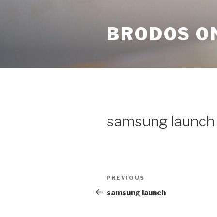
Skip
to
BRODOS O
content
samsung launch
Post
Previous
PREVIOUS
navigation
Post
samsung launch