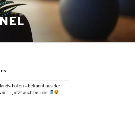
ANEL
STS
ndy-Folien – bekannt aus der
en“ – jetzt auch bei uns!