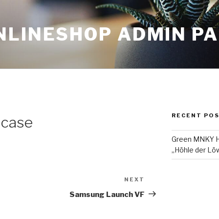
NLINESHOP ADMIN P
RECENT PO
 case
Green MNKY Ha
„Höhle der Löw
NEXT
Next
Post
Samsung Launch VF