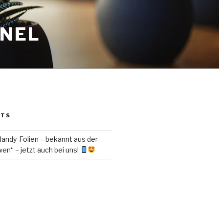
ANEL
STS
ndy-Folien – bekannt aus der
en“ – jetzt auch bei uns!