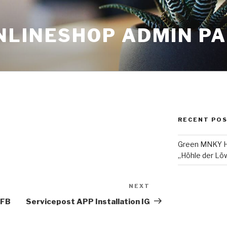
NLINESHOP ADMIN P
RECENT PO
Green MNKY Ha
„Höhle der Löw
NEXT
Next
Post
 FB
Servicepost APP Installation IG