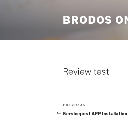
Skip
to
BRODOS O
content
Review test
Post
Previous
PREVIOUS
navigation
Post
Servicepost APP Installation