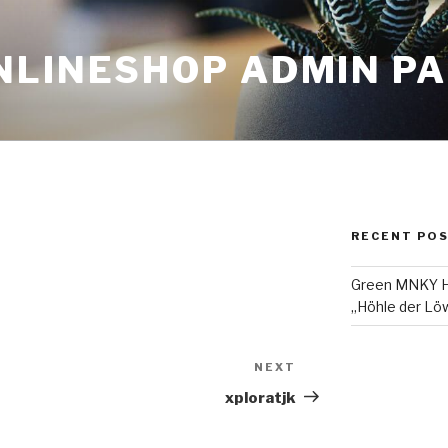
NLINESHOP ADMIN P
RECENT PO
Green MNKY Ha
„Höhle der Löw
NEXT
Next
Post
xploratjk