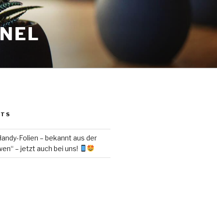
ANEL
STS
ndy-Folien – bekannt aus der
en“ – jetzt auch bei uns!