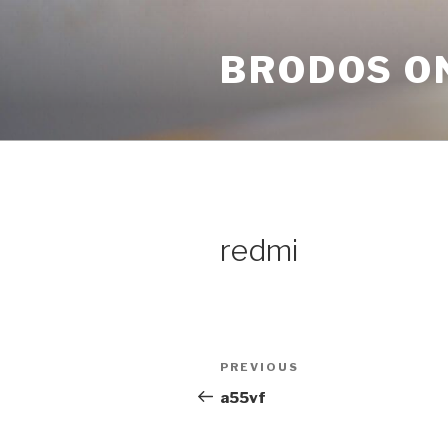
Skip
to
BRODOS O
content
redmi
Post
Previous
PREVIOUS
navigation
Post
a55vf