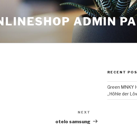
NLINESHOP ADMIN P
RECENT PO
Green MNKY Ha
„Höhle der Löw
NEXT
Next
Post
otelo samsung