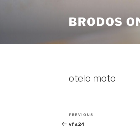
Skip
to
BRODOS O
content
otelo moto
Post
Previous
PREVIOUS
navigation
Post
vf s24