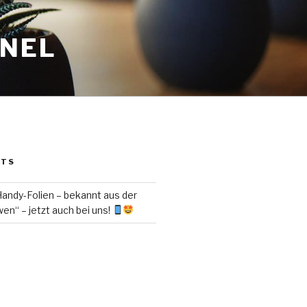
ANEL
STS
ndy-Folien – bekannt aus der
en“ – jetzt auch bei uns!