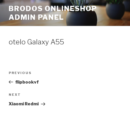
Skip
BRODOS ONLINESHOP
to
ADMIN PANEL
content
otelo Galaxy A55
Post
Previous
PREVIOUS
navigation
Post
flipbookvf
Next
NEXT
Post
Xiaomi Redmi