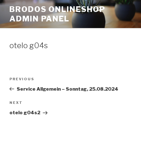
Skip
BRODOS ONLINESHOP
to
ADMIN PANEL
content
otelo g04s
Post
Previous
PREVIOUS
navigation
Post
Service Allgemein – Sonntag, 25.08.2024
Next
NEXT
Post
otelo g04s2