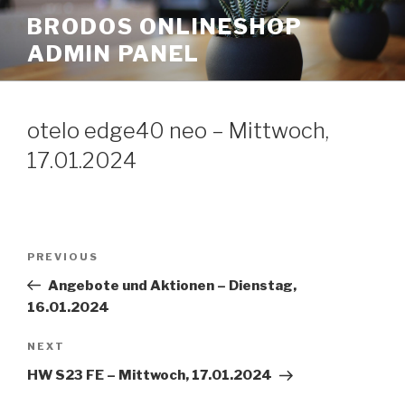
Skip
BRODOS ONLINESHOP
to
ADMIN PANEL
content
otelo edge40 neo – Mittwoch,
17.01.2024
Post
Previous
PREVIOUS
navigation
Post
Angebote und Aktionen – Dienstag,
16.01.2024
Next
NEXT
Post
HW S23 FE – Mittwoch, 17.01.2024