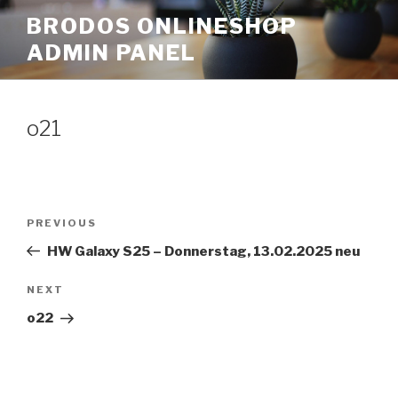
Skip
BRODOS ONLINESHOP
to
ADMIN PANEL
content
o21
Post
Previous
PREVIOUS
navigation
Post
HW Galaxy S25 – Donnerstag, 13.02.2025 neu
Next
NEXT
Post
o22