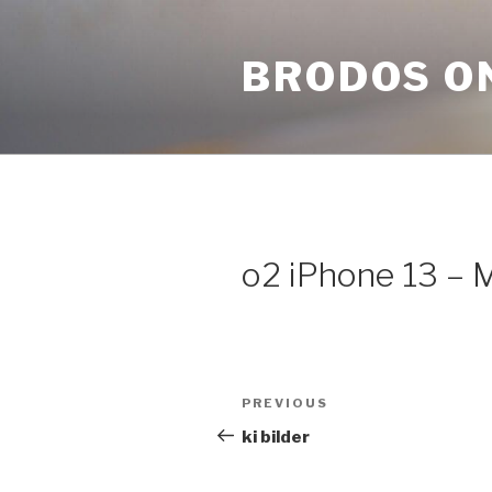
Skip
to
BRODOS O
content
o2 iPhone 13 – 
Post
Previous
PREVIOUS
navigation
Post
ki bilder