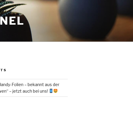
ANEL
STS
ndy-Folien – bekannt aus der
en“ – jetzt auch bei uns!