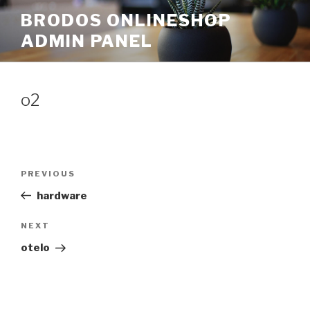
Skip
BRODOS ONLINESHOP
to
ADMIN PANEL
content
o2
Post
Previous
PREVIOUS
navigation
Post
hardware
Next
NEXT
Post
otelo