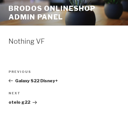
Skip
BRODOS ONLINESHOP
to
ADMIN PANEL
content
Nothing VF
Post
Previous
PREVIOUS
navigation
Post
Galaxy S22 Disney+
Next
NEXT
Post
otelo g22