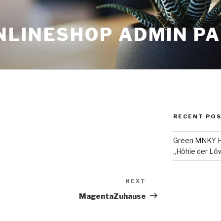
NLINESHOP ADMIN P
RECENT PO
Green MNKY Ha
„Höhle der Löw
NEXT
Next
Post
MagentaZuhause