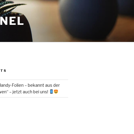
ANEL
STS
ndy-Folien – bekannt aus der
en“ – jetzt auch bei uns!