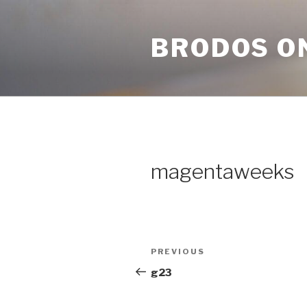
Skip
to
BRODOS O
content
magentaweeks
Post
Previous
PREVIOUS
navigation
Post
g23