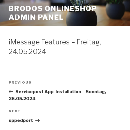
Skip
BRODOS ONLINESHOP
to
ADMIN PANEL
content
iMessage Features – Freitag,
24.05.2024
Post
Previous
PREVIOUS
navigation
Post
Servicepost App-Installation – Sonntag,
26.05.2024
Next
NEXT
Post
sppedport