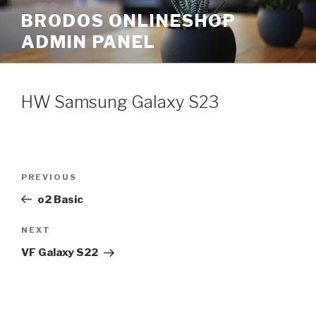
Skip
BRODOS ONLINESHOP
to
ADMIN PANEL
content
HW Samsung Galaxy S23
Post
Previous
PREVIOUS
navigation
Post
o2 Basic
Next
NEXT
Post
VF Galaxy S22