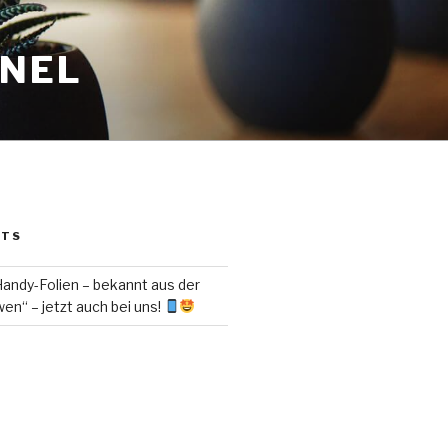
ANEL
STS
ndy-Folien – bekannt aus der
en“ – jetzt auch bei uns!