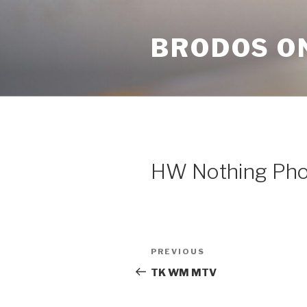
Skip
to
BRODOS O
content
HW Nothing Ph
Post
Previous
PREVIOUS
navigation
Post
TK WM MTV