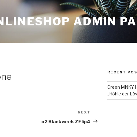
NLINESHOP ADMIN P
RECENT PO
one
Green MNKY Ha
„Höhle der Löw
NEXT
Next
Post
o2 Blackweek ZFlip4