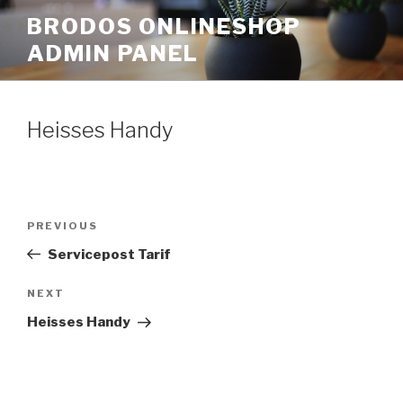
Skip
BRODOS ONLINESHOP
to
ADMIN PANEL
content
Heisses Handy
Post
Previous
PREVIOUS
navigation
Post
Servicepost Tarif
Next
NEXT
Post
Heisses Handy