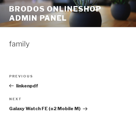
Skip
BRODOS ONLINESHOP
to
ADMIN PANEL
content
family
Post
Previous
PREVIOUS
navigation
Post
linkenpdf
Next
NEXT
Post
Galaxy Watch FE (o2 Mobile M)