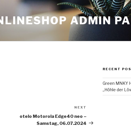
NLINESHOP ADMIN P
RECENT PO
Green MNKY Ha
„Höhle der Löw
NEXT
Next
Post
otelo Motorola Edge40 neo –
Samstag, 06.07.2024