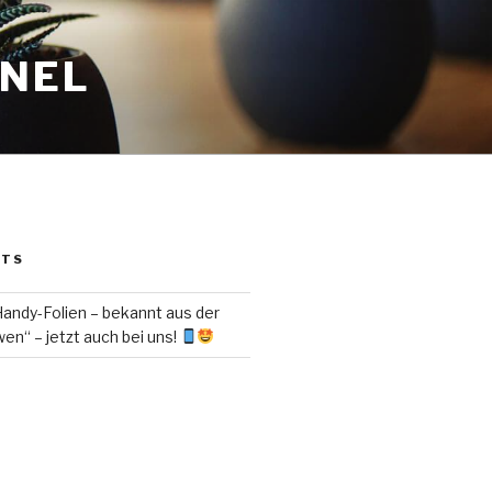
ANEL
STS
ndy-Folien – bekannt aus der
en“ – jetzt auch bei uns!