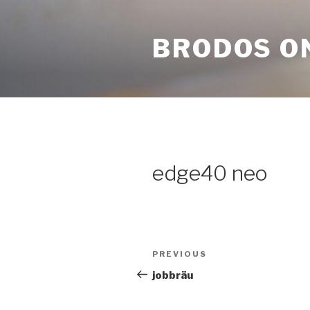
Skip
to
BRODOS O
content
edge40 neo
Post
Previous
PREVIOUS
navigation
Post
jobbräu